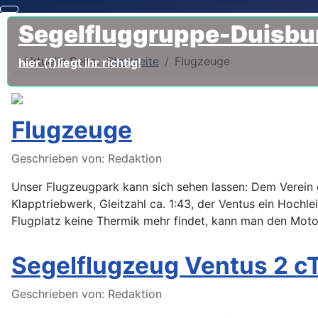
Segelfluggruppe-Duisbur
Aktuelle Seite:
Startseite
Flugzeuge
hier (f)liegt ihr richtig!
Flugzeuge
Details
Geschrieben von:
Redaktion
Unser Flugzeugpark kann sich sehen lassen: Dem Verein g
Klapptriebwerk, Gleitzahl ca. 1:43, der Ventus ein Hochl
Flugplatz keine Thermik mehr findet, kann man den Moto
Segelflugzeug Ventus 2 c
Details
Geschrieben von:
Redaktion